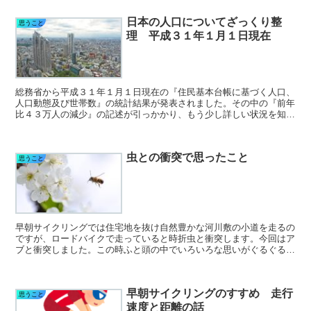
日本の人口についてざっくり整
思うこと
理 平成３１年１月１日現在
総務省から平成３１年１月１日現在の『住民基本台帳に基づく人口、
人口動態及び世帯数』の統計結果が発表されました。その中の『前年
比４３万人の減少』の記述が引っかかり、もう少し詳しい状況を知り
たくなったので、今回もまた"サクッと"調べてみました。
虫との衝突で思ったこと
思うこと
早朝サイクリングでは住宅地を抜け自然豊かな河川敷の小道を走るの
ですが、ロードバイクで走っていると時折虫と衝突します。今回はア
ブと衝突しました。この時ふと頭の中でいろいろな思いがぐるぐると
回り始めました。どうしようもない内容ですが記してみました。
早朝サイクリングのすすめ 走行
思うこと
速度と距離の話