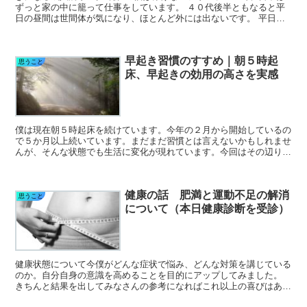
ずっと家の中に籠って仕事をしています。 ４０代後半ともなると平
日の昼間は世間体が気になり、ほとんど外には出ないです。 平日で
外に出るのは一般的なサラリーマンの出勤前と帰宅後の時間...
早起き習慣のすすめ｜朝５時起
思うこと
床、早起きの効用の高さを実感
僕は現在朝５時起床を続けています。今年の２月から開始しているの
で５か月以上続いています。まだまだ習慣とは言えないかもしれませ
んが、そんな状態でも生活に変化が現れています。今回はその辺りを
サクッと記してみました。
健康の話 肥満と運動不足の解消
思うこと
について（本日健康診断を受診）
健康状態について今僕がどんな症状で悩み、どんな対策を講じている
のか。自分自身の意識を高めることを目的にアップしてみました。
きちんと結果を出してみなさんの参考になればこれ以上の喜びはあり
ませんがどうなることやら^^;