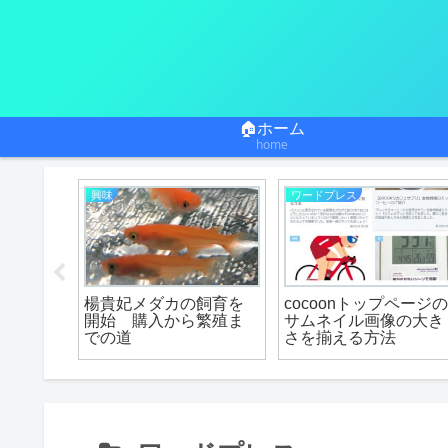
🏠ホーム
home
興味
ワードプレス
着地成
楊貴妃メダカの飼育を
cocoonトップページ
プロジェ
開始 購入から繁殖ま
サムネイル画像の大き
みた
での道
さを揃える方法