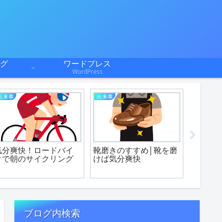
グ
ワードプレス
WordPress
出来事
出来事
物
気分爽快！ロードバイ
靴磨きのすすめ│靴を磨
激安ア
クで朝のサイクリング
けば気分爽快
映りの
げた話
ブログ内検索