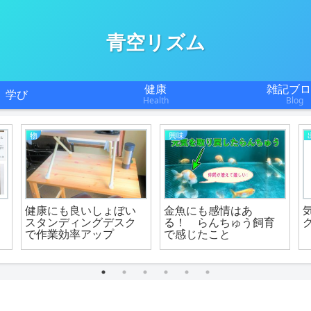
青空リズム
健康
雑記ブロ
学び
Health
Blog
物
興味
の
健康にも良いしょぼい
金魚にも感情はあ
スタンディングデスク
る！ らんちゅう飼育
で作業効率アップ
で感じたこと