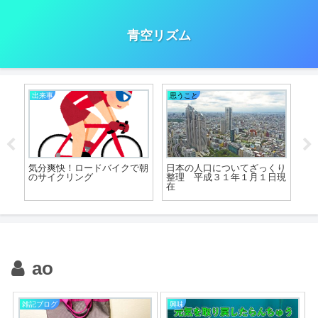
青空リズム
出来事
思うこと
思
ロ囲
気分爽快！ロードバイクで朝
日本の人口についてざっくり
夜
ッと
のサイクリング
整理 平成３１年１月１日現
行
在
ao
雑記ブログ
興味