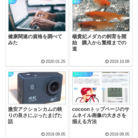
学び
興味
楊貴妃メダカの飼育を開
健康関連の資格を調べて
始 購入から繁殖までの
みた
道
2020.01.25
2019.10.08
物
ワードプレス
激安アクションカムの映
cocoonトップページのサ
りの良さにぶったまげた
ムネイル画像の大きさを
話
揃える方法
2019.08.05
2019.08.05