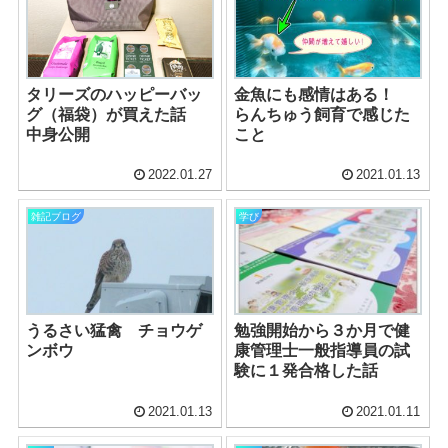
タリーズのハッピーバッ
金魚にも感情はある！
グ（福袋）が買えた話
らんちゅう飼育で感じた
中身公開
こと
2022.01.27
2021.01.13
雑記ブログ
学び
うるさい猛禽 チョウゲ
勉強開始から３か月で健
ンボウ
康管理士一般指導員の試
験に１発合格した話
2021.01.13
2021.01.11