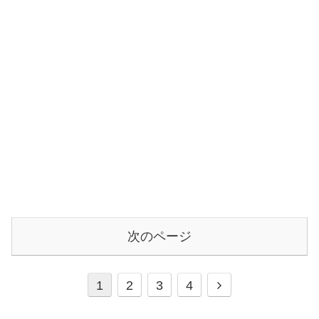
次のページ
次
1
2
3
4
へ