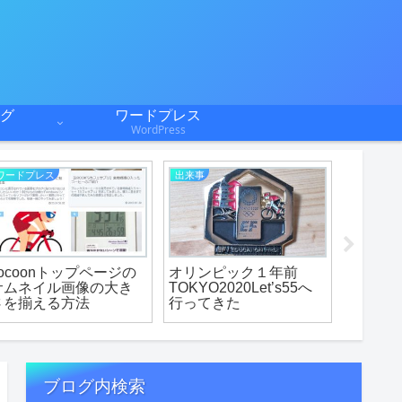
グ
ワードプレス
WordPress
ワードプレス
出来事
ご挨拶
cocoonトップページの
オリンピック１年前
ブログ
サムネイル画像の大き
TOKYO2020Let’s55へ
っての
さを揃える方法
行ってきた
ブログ内検索