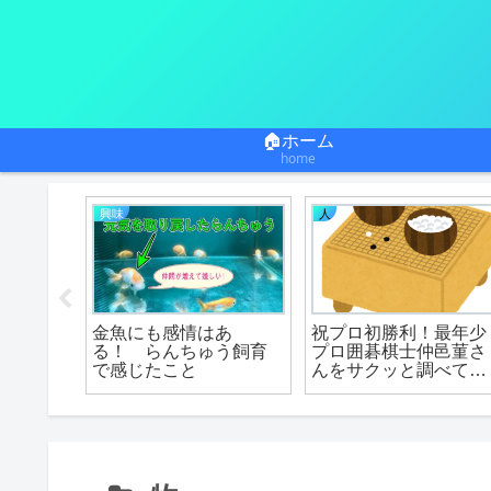
🏠ホーム
home
興味
人
鳥駆除
金魚にも感情はあ
祝プロ初勝利！最年少
用など
る！ らんちゅう飼育
プロ囲碁棋士仲邑菫さ
で感じたこと
んをサクッと調べてみ
た