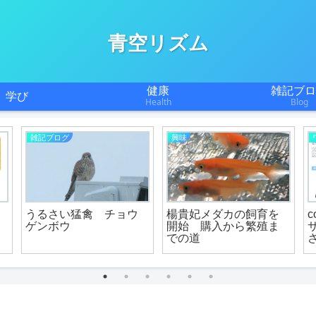
青空リズム
健康
雑記ブロ
学び
Health
Blog
雑記ブログ
興味
うるさい猛禽 チョウ
楊貴妃メダカの飼育を
ゲンボウ
開始 購入から繁殖ま
での道