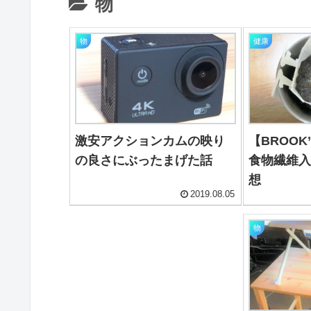
物
物
健康
激安アクションカムの映り
【BROO
の良さにぶったまげた話
食物繊維
想
2019.08.05
物