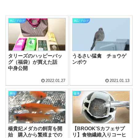
雑記ブログ
雑記ブログ
タリーズのハッピーバッ
うるさい猛禽 チョウゲ
グ（福袋）が買えた話
ンボウ
中身公開
2022.01.27
2021.01.13
興味
健康
楊貴妃メダカの飼育を開
【BROOK’Sカフェサプ
始 購入から繁殖までの
リ】食物繊維入りコーヒ