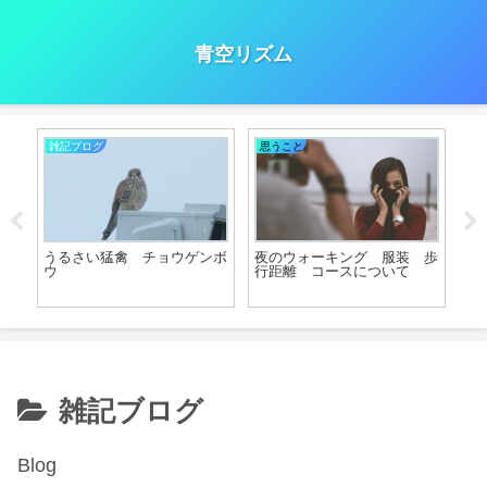
青空リズム
雑記ブログ
思うこと
出
開始
うるさい猛禽 チョウゲンボ
夜のウォーキング 服装 歩
靴
ウ
行距離 コースについて
気
雑記ブログ
Blog